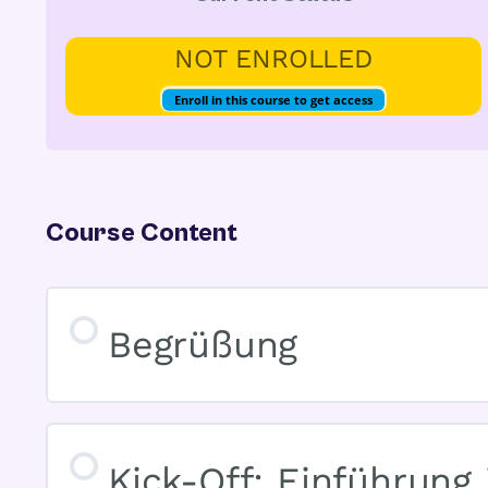
NOT ENROLLED
Enroll in this course to get access
Course Content
Begrüßung
Kick-Off: Einführung