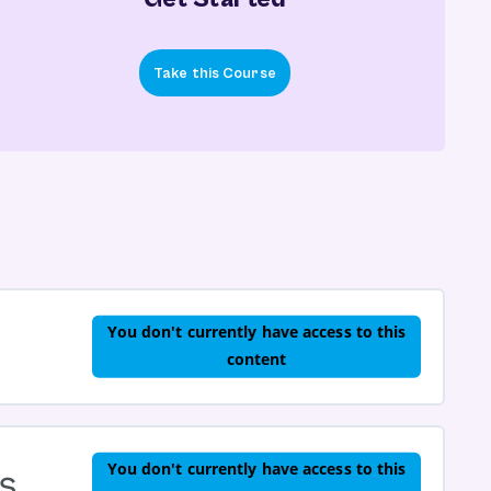
Take this Course
You don't currently have access to this
content
You don't currently have access to this
s