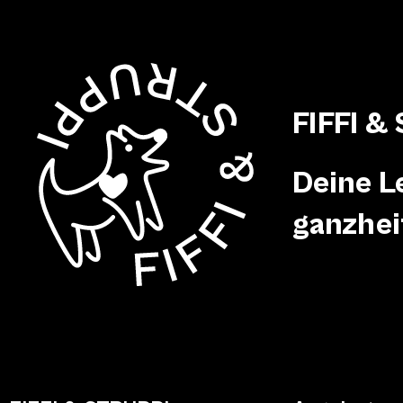
FIFFI &
Deine L
ganzhei